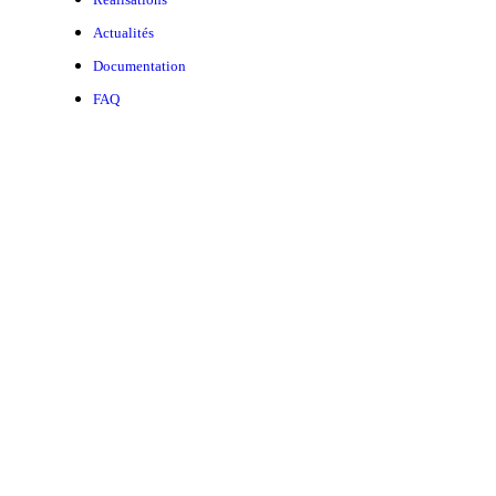
Actualités
Documentation
FAQ
Légal
Mentions légales
Politique de confidentialité
Cookies
© 2026 MetalR. Tous droits réservés.
Plan du site
Accessibilité
Contact
Site réalisé par
Otika Agence Digitale